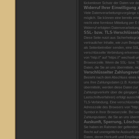
lückenloser Schutz der Daten vor dem 
Widerruf Ihrer Einwilligung 
Viele Datenverarbeitungsvorgänge sin
möglich. Sie können eine bereits ertei
reicht eine formlose Mitteilung per 
Widerruf erfolgten Datenverarbeitung
SSL- bzw. TLS-Verschlüsse
Diese Seite nutzt aus Sicherheitsg
vertraulicher Inhalte, wie zum Beispi
als Seitenbetreiber senden, eine SS
verschlüsselte Verbindung erkennen
von “http://” auf “https://” wechselt
Browserzeile. Wenn die SSL- bzw. TL
Daten, die Sie an uns übermitteln, ni
Verschlüsselter Zahlungsver
Besteht nach dem Abschluss eines kos
uns Ihre Zahlungsdaten (z.B. Konto
übermitteln, werden diese Daten zur
Zahlungsverkehr über die gängigen 
Lastschriftverfahren) erfolgt aussch
TLS-Verbindung. Eine verschlüsselte
Adresszeile des Browsers von "http:/
Symbol in Ihrer Browserzeile. Bei v
Zahlungsdaten, die Sie an uns übermi
Auskunft, Sperrung, Löschu
Sie haben im Rahmen der geltenden 
Recht auf unentgeltliche Auskunft 
Daten, deren Herkunft und Empfäng