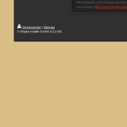
Informationen zum Umgang mit Nutze
von Google:
https://www.google.de/int
Druckversion
|
Sitemap
© Röpke mobile GmbH & Co KG