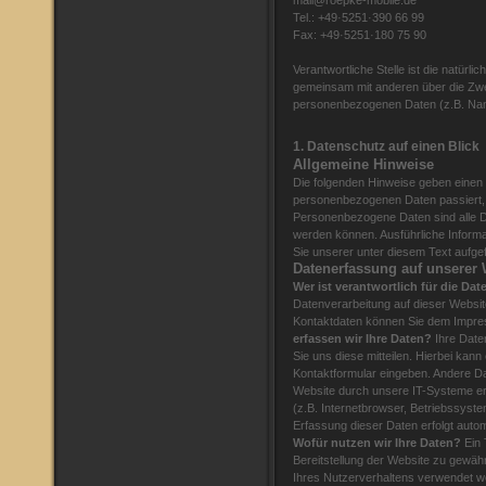
mail@roepke-mobile.de
Tel.: +49·5251·390 66 99
Fax: +49·5251·180 75 90
Verantwortliche Stelle ist die natürlic
gemeinsam mit anderen über die Zwe
personenbezogenen Daten (z.B. Name
1. Datenschutz auf einen Blick
Allgemeine Hinweise
Die folgenden Hinweise geben einen 
personenbezogenen Daten passiert,
Personenbezogene Daten sind alle Dat
werden können. Ausführliche Infor
Sie unserer unter diesem Text aufge
Datenerfassung auf unserer 
Wer ist verantwortlich für die Da
Datenverarbeitung auf dieser Websit
Kontaktdaten können Sie dem Impr
erfassen wir Ihre Daten?
Ihre Date
Sie uns diese mitteilen. Hierbei kann
Kontaktformular eingeben. Andere D
Website durch unsere IT-Systeme er
(z.B. Internetbrowser, Betriebssyste
Erfassung dieser Daten erfolgt auto
Wofür nutzen wir Ihre Daten?
Ein 
Bereitstellung der Website zu gewäh
Ihres Nutzerverhaltens verwendet 