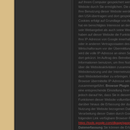
auf Ihrem Computer gespeichert wer
Website durch Sie ermöglichen. Die
Ihre Benutzung dieser Website werde
den USA übertragen und dort gespei
Cookies erfolgt auf Grundlage von Ar
hat ein berechtigtes Interesse an d
sein Webangebot als auch seine We
haben auf dieser Website die Funkti
Ihre IP-Adresse von Google innerhal
oder in anderen Vertragsstaaten d
Wirtschaftsraum vor der Übermittlun
wird die volle IP-Adresse an einen 
dort gekürzt. Im Auftrag des Betreib
Informationen benutzen, um Ihre Nu
über die Websiteaktivitäten zusamme
Websitenutzung und der Internetnut
dem Websitebetreiber zu erbringen.
Browser übermittelte IP-Adresse wir
zusammengeführt.
Browser Plugin
eine entsprechende Einstellung Ihre
jedoch darauf hin, dass Sie in diesem
Funktionen dieser Website vollumfä
darüber hinaus die Erfassung der du
Nutzung der Website bezogenen Daten
Verarbeitung dieser Daten durch Goo
folgenden Link verfügbare Browser-Pl
https://tools.google.com/dlpage/gaop
Datenerfassung
Sie können die Erf