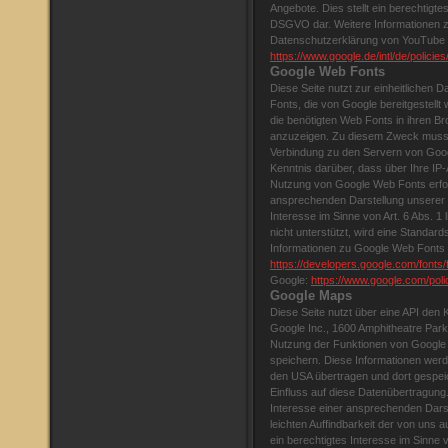
Angebote. Dies stellt ein berechtigtes 
DSGVO dar. Weitere Informationen z
Datenschutzerklärung von YouTube 
https://www.google.de/intl/de/policies
Google Web Fonts
Diese Seite nutzt zur einheitlichen 
Fonts, die von Google bereitgestellt 
die benötigten Web Fonts in ihren B
anzuzeigen. Zu diesem Zweck muss
Verbindung zu den Servern von Goog
Kenntnis darüber, dass über Ihre IP
Nutzung von Google Web Fonts erfolg
ansprechenden Darstellung unserer O
Interesse im Sinne von Art. 6 Abs. 
nicht unterstützt, wird eine Standar
Informationen zu Google Web Fonts f
https://developers.google.com/fonts/
Google:
https://www.google.com/poli
Google Maps
Diese Seite nutzt über eine API den 
Google Inc., 1600 Amphitheatre Par
Nutzung der Funktionen von Google 
speichern. Diese Informationen werd
den USA übertragen und dort gespeich
Einfluss auf diese Datenübertragung
Interesse einer ansprechenden Dars
leichten Auffindbarkeit der von uns 
ein berechtigtes Interesse im Sinne v