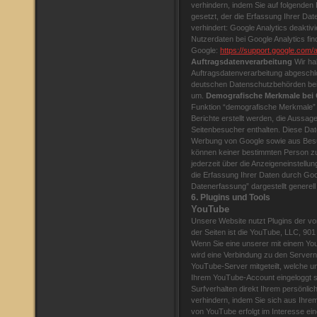
verhindern, indem Sie auf folgenden 
gesetzt, der die Erfassung Ihrer Da
verhindert:
Google Analytics deaktiv
Nutzerdaten bei Google Analytics fi
Google:
https://support.google.com
Auftragsdatenverarbeitung
Wir ha
Auftragsdatenverarbeitung abgeschl
deutschen Datenschutzbehörden bei 
um.
Demografische Merkmale bei 
Funktion “demografische Merkmale”
Berichte erstellt werden, die Aussag
Seitenbesucher enthalten. Diese D
Werbung von Google sowie aus Besuc
können keiner bestimmten Person zu
jederzeit über die Anzeigeneinstellu
die Erfassung Ihrer Daten durch Goo
Datenerfassung” dargestellt generell
6. Plugins und Tools
YouTube
Unsere Website nutzt Plugins der vo
der Seiten ist die YouTube, LLC, 90
Wenn Sie eine unserer mit einem Yo
wird eine Verbindung zu den Servern
YouTube-Server mitgeteilt, welche u
Ihrem YouTube-Account eingeloggt s
Surfverhalten direkt Ihrem persönlic
verhindern, indem Sie sich aus Ihr
von YouTube erfolgt im Interesse ei