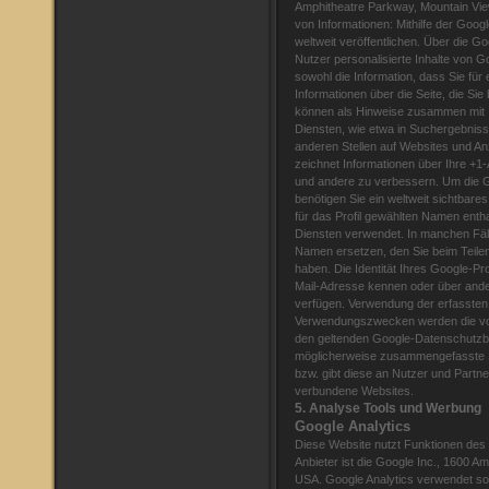
Amphitheatre Parkway, Mountain Vi
von Informationen: Mithilfe der Goog
weltweit veröffentlichen. Über die G
Nutzer personalisierte Inhalte von 
sowohl die Information, dass Sie für
Informationen über die Seite, die Si
können als Hinweise zusammen mit I
Diensten, wie etwa in Suchergebniss
anderen Stellen auf Websites und An
zeichnet Informationen über Ihre +1-
und andere zu verbessern. Um die 
benötigen Sie ein weltweit sichtbares
für das Profil gewählten Namen enth
Diensten verwendet. In manchen Fä
Namen ersetzen, den Sie beim Teile
haben. Die Identität Ihres Google-Pr
Mail-Adresse kennen oder über ander
verfügen. Verwendung der erfassten
Verwendungszwecken werden die von
den geltenden Google-Datenschutzbe
möglicherweise zusammengefasste Sta
bzw. gibt diese an Nutzer und Partne
verbundene Websites.
5. Analyse Tools und Werbung
Google Analytics
Diese Website nutzt Funktionen des
Anbieter ist die Google Inc., 1600 
USA. Google Analytics verwendet so 