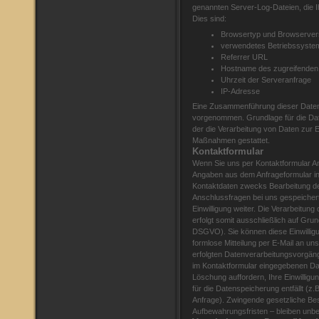
genannten Server-Log-Dateien, die I
Dies sind:
Browsertyp und Browserver
verwendetes Betriebssyste
Referrer URL
Hostname des zugreifende
Uhrzeit der Serveranfrage
IP-Adresse
Eine Zusammenführung dieser Daten 
vorgenommen. Grundlage für die Date
der die Verarbeitung von Daten zur E
Maßnahmen gestattet.
Kontaktformular
Wenn Sie uns per Kontaktformular 
Angaben aus dem Anfrageformular in
Kontaktdaten zwecks Bearbeitung der
Anschlussfragen bei uns gespeichert
Einwilligung weiter. Die Verarbeitun
erfolgt somit ausschließlich auf Grundl
DSGVO). Sie können diese Einwilligun
formlose Mitteilung per E-Mail an un
erfolgten Datenverarbeitungsvorgäng
im Kontaktformular eingegebenen Dat
Löschung auffordern, Ihre Einwillig
für die Datenspeicherung entfällt (z
Anfrage). Zwingende gesetzliche B
Aufbewahrungsfristen – bleiben unbe