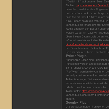
("Gefällt mir") auf unserer Seite. Ei
Sie hier:
https://developers.facebook
besuchen, wird über das Plugin ein
und dem Facebook-Server hergestellt
dass Sie mit Ihrer IP-Adresse unse
"Like-Button" anklicken während Sie
können Sie die Inhalte unserer Seite
kann Facebook den Besuch unserer 
weisen darauf hin, dass wir als Anbie
übermittelten Daten sowie deren Nu
Informationen hierzu finden Sie in 
https://de-de.facebook.com/policy.p
den Besuch unserer Seiten Ihrem F
Sie sich bitte aus Ihrem Facebook-B
Twitter Plugin
Auf unseren Seiten sind Funktionen 
Funktionen werden angeboten durch di
San Francisco, CA 94103, USA. Durc
"Re-Tweet" werden die von Ihnen be
verknüpft und anderen Nutzern bek
Twitter übertragen. Wir weisen darauf
Kenntnis vom Inhalt der übermittelt
erhalten. Weitere Informationen hier
Twitter unter:
https://twitter.com/priv
können Sie in den Konto-Einstellung
ändern.
Google+ Plugin
Unsere Seiten nutzen Funktionen von