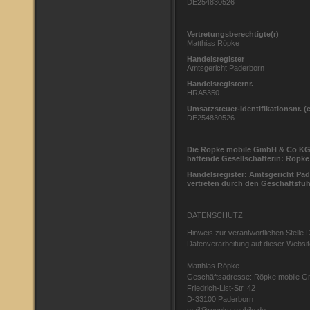
DE254830526
Vertretungsberechtigte(r)
Matthias Röpke
Handelsregister
Amtsgericht Paderborn
Handelsregisternr.
HRA5350
Umsatzsteuer-Identifikationsnr. (e
DE254830526
Die Röpke mobile GmbH & Co KG w
haftende Gesellschafterin: Röp
Handelsregister: Amtsgericht Pa
vertreten durch den Geschäftsfüh
DATENSCHUTZ
Hinweis zur verantwortlichen Stelle Di
Datenverarbeitung auf dieser Website
Matthias Röpke
Geschäftsadresse: Röpke mobile 
Friedrich-List-Str. 42
D-33100 Paderborn