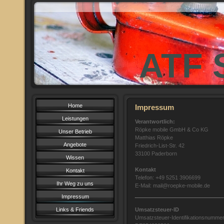
ATF 
Home
Impressum
Leistungen
Verantwortlich:
Röpke mobile GmbH & Co KG
Unser Betrieb
Matthias Röpke
Angebote
Friedrich-List-Str. 42
33100 Paderborn
Wissen
Kontakt
Kontakt
Telefon: +49 5251 3906699
Ihr Weg zu uns
E-Mail: mail@roepke-mobile.de
Impressum
Links & Friends
Umsatzsteuer-ID
Umsatzsteuer-Identifikationsnumme