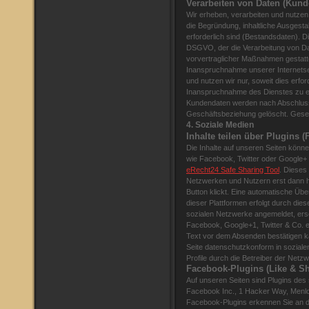
Verarbeiten von Daten (Kund
Wir erheben, verarbeiten und nutzen
die Begründung, inhaltliche Ausgest
erforderlich sind (Bestandsdaten). Die
DSGVO, der die Verarbeitung von Dat
vorvertraglicher Maßnahmen gestatt
Inanspruchnahme unserer Internetse
und nutzen wir nur, soweit dies erfor
Inanspruchnahme des Dienstes zu e
Kundendaten werden nach Abschluss
Geschäftsbeziehung gelöscht. Geset
4. Soziale Medien
Inhalte teilen über Plugins 
Die Inhalte auf unseren Seiten kön
wie Facebook, Twitter oder Google+ g
eRecht24 Safe Sharing Tool
. Dieses
Netzwerken und Nutzern erst dann he
Button klickt. Eine automatische Üb
dieser Plattformen erfolgt durch dies
sozialen Netzwerke angemeldet, ersc
Facebook, Google+1, Twitter & Co. e
Text vor dem Absenden bestätigen k
Seite datenschutzkonform in soziale
Profile durch die Betreiber der Netzw
Facebook-Plugins (Like & Sh
Auf unseren Seiten sind Plugins des
Facebook Inc., 1 Hacker Way, Menlo P
Facebook-Plugins erkennen Sie an 