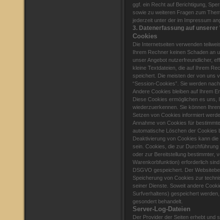
ggf. ein Recht auf Berichtigung, Sp
sowie zu weiteren Fragen zum The
jederzeit unter der im Impressum 
3. Datenerfassung auf unserer
Cookies
Die Internetseiten verwenden teilwe
Ihrem Rechner keinen Schaden an un
unser Angebot nutzerfreundlicher, e
kleine Textdateien, die auf Ihrem R
speichert. Die meisten der von uns
“Session-Cookies”. Sie werden nach
Andere Cookies bleiben auf Ihrem En
Diese Cookies ermöglichen es uns,
wiederzuerkennen. Sie können Ihren 
Setzen von Cookies informiert werden
Annahme von Cookies für bestimmte 
automatische Löschen der Cookies b
Deaktivierung von Cookies kann die 
sein. Cookies, die zur Durchführun
oder zur Bereitstellung bestimmter,
Warenkorbfunktion) erforderlich sind,
DSGVO gespeichert. Der Websitebetre
Speicherung von Cookies zur technisc
seiner Dienste. Soweit andere Cooki
Surfverhaltens) gespeichert werden,
gesondert behandelt.
Server-Log-Dateien
Der Provider der Seiten erhebt und s