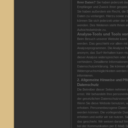
Ihrer Daten?
Sie haben jederzeit das
Empfänger und Zweck Ihrer gespeic
Sie haben außerdem ein Recht, die 
Daten zu verlangen. Hierzu sowie 
können Sie sich jederzeit unter de
wenden. Des Weiteren steht Ihnen e
Aufsichtsbehörde zu.
Analyse-Tools und Tools von
Beim Besuch unserer Website kann Ih
werden. Das geschieht vor allem mi
Analyseprogrammen. Die Analyse Ihre
anonym; das Surf-Verhalten kann nic
dieser Analyse widersprechen oder s
verhindern. Detaillierte Informatione
Datenschutzerklärung. Sie können d
Widerspruchsmöglichkeiten werden w
informieren.
2. Allgemeine Hinweise und Pfl
Datenschutz
Die Betreiber dieser Seiten nehmen 
ernst. Wir behandeln Ihre personen
der gesetzlichen Datenschutzvorschr
Wenn Sie diese Website benutzen,
erhoben. Personenbezogene Daten sin
werden können. Die vorliegende Date
erheben und wofür wir sie nutzen. S
das geschieht. Wir weisen darauf hin
bei der Kommunikation per E-Mail) S