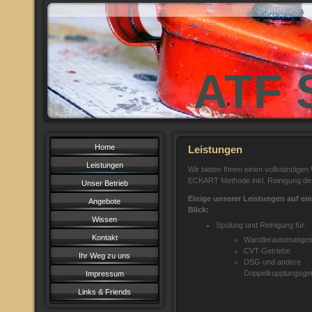
ATF 
Home
Leistungen
Leistungen
Wir bieten Ihnen einen vollständige
ECKART Methode inkl. Reinigung de
Unser Betrieb
Einige unserer Leistungen auf ei
Angebote
Blick:
Wissen
Spülung und Reinigung für:
Kontakt
Wandlerautomatiget
CVT Getriebe
Ihr Weg zu uns
DSG und andere
Doppelkupplungsget
Impressum
Links & Friends