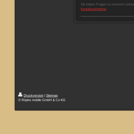
Sie haben Fragen zu unseren Leistun
Kontaktaufnahme
.
Druckversion
|
Sitemap
© Röpke mobile GmbH & Co KG